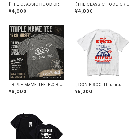
【THE CLASSIC HOOD GRU
【THE CLASSIC HOOD GRU
B】 Tee
B】 Tee
¥4,800
¥4,800
TRIPLE MAME TEE【R.C.B. B
【 DON RISCO 】T-shirts
URGER】
¥6,000
¥5,200