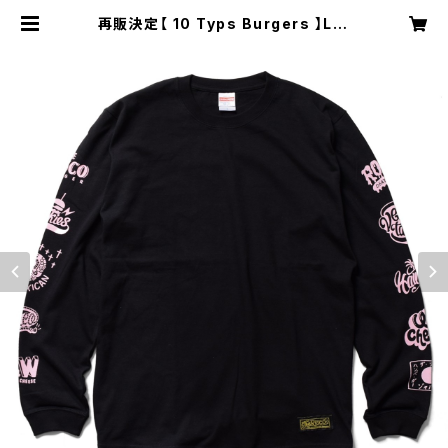
再販決定【 10 Typs Burgers 】L/S
T-shirts（BLACK×Light PINK）
| THE RISCO