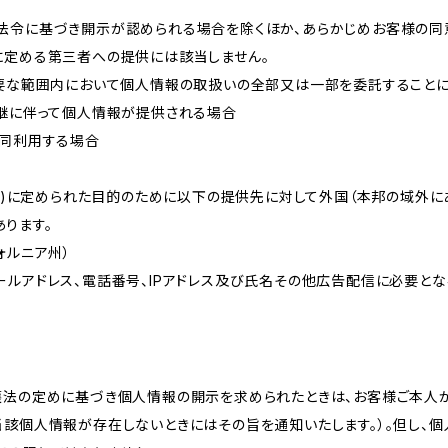
法令に基づき開示が認められる場合を除くほか、あらかじめお客様の同
に定める第三者への提供には該当しません。
必要な範囲内において個人情報の取扱いの全部又は一部を委託すること
承継に伴って個人情報が提供される場合
共同利用する場合
的(3)に定められた目的のために以下の提供先に対して外国（本邦の域外
ります。
リフォルニア州）
ールアドレス、電話番号、IPアドレス及び氏名その他広告配信に必要と
護法の定めに基づき個人情報の開示を求められたときは、お客様ご本人
当該個人情報が存在しないときにはその旨を通知いたします。）。但し、