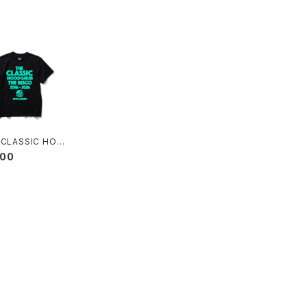
 CLASSIC HOO
UB】 Tee
800