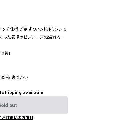
テッチ仕様で1点ずつハンドルミシンで
なった表情のビンテージ感溢れる一
定10着！
綿 35％ 裏づかい
l shipping available
Sold out
にお住まいの方向け