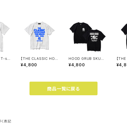
】T-shi
【THE CLASSIC HOO
HOOD GRUB SKULL
【THE
D GRUB】 Tee
Tee
D GR
¥4,800
¥4,800
¥4,
商品一覧に戻る
づく表記